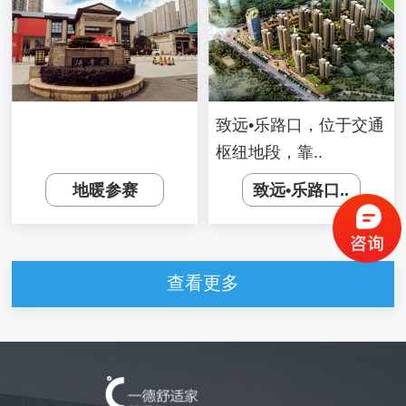
致远•乐路口，位于交通
枢纽地段，靠..
地暖参赛
致远•乐路口..
查看更多