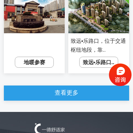
致远•乐路口，位于交通
枢纽地段，靠..
地暖参赛
致远•乐路口..
查看更多