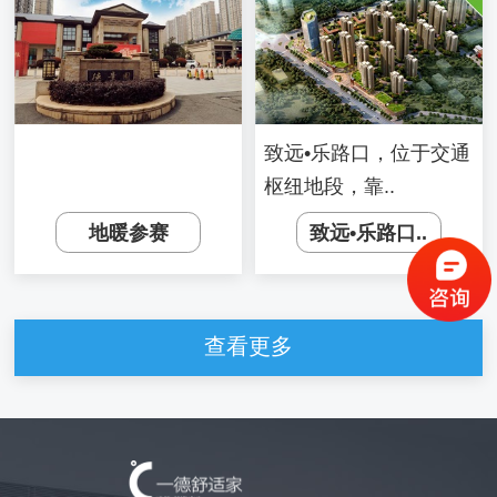
致远•乐路口，位于交通
枢纽地段，靠..
地暖参赛
致远•乐路口..
查看更多