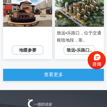
致远•乐路口，位于交通
枢纽地段，靠..
地暖参赛
致远•乐路口..
查看更多