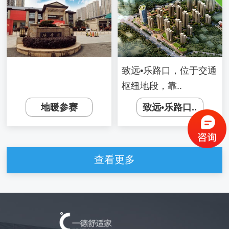
致远•乐路口，位于交通
枢纽地段，靠..
地暖参赛
致远•乐路口..
查看更多